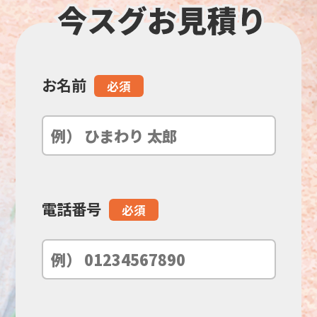
お名前
こ
必須
の
フ
ィ
電話番号
必須
ー
ル
ド