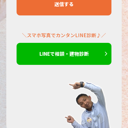
く
だ
＼スマホ写真でカンタンLINE診断♪／
さ
い。
LINEで相談・建物診断