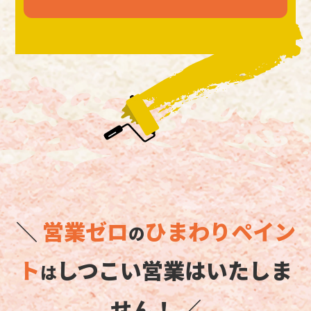
＼
営業ゼロ
ひまわりペイン
の
ト
しつこい営業はいたしま
は
せん！ ／