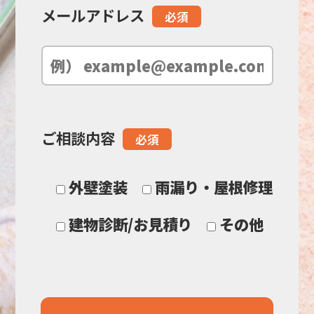
メールアドレス
必須
は
空
の
ご相談内容
必須
ま
ま
外壁塗装
雨漏り・屋根修理
に
建物診断/お見積り
その他
し
て