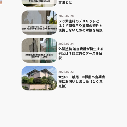
方法とは
2026.07.28
フッ素塗料のデメリットと
は？初期費用や塗膜の特性と
後悔しないための対策を解説
2026.07.24
外壁塗装 追加費用が発生する
例とは？想定外のケースを解
説
2026.07.22
大分市 横尾 N様邸へ定期点
検にお伺いしました【１０年
点検】