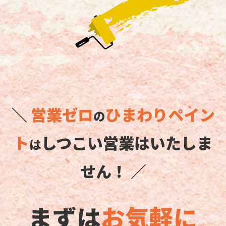
＼
営業ゼロ
ひまわりペイン
の
ト
しつこい営業はいたしま
は
せん！ ／
まずは
お気軽に