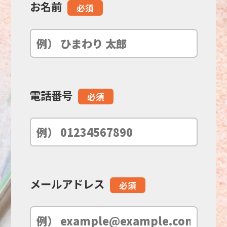
お名前
こ
必須
の
フ
ィ
電話番号
必須
ー
ル
ド
メールアドレス
必須
は
空