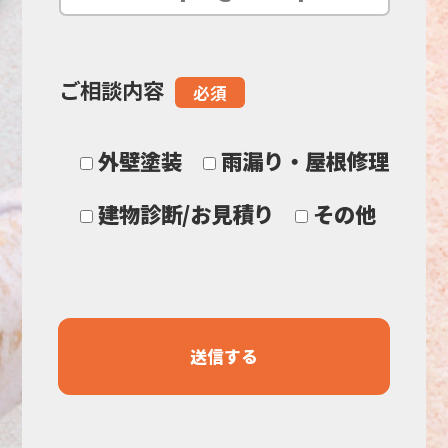
の
ご相談内容
必須
ま
ま
外壁塗装
雨漏り・屋根修理
に
建物診断/お見積り
その他
し
て
く
だ