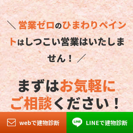
＼
営業ゼロ
ひまわりペイン
の
ト
しつこい営業はいたしま
は
せん！ ／
まずは
お気軽に
ご相談
ください！
webで建物診断
LINEで建物診断