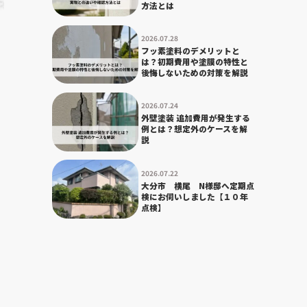
方法とは
2026.07.28
フッ素塗料のデメリットと
は？初期費用や塗膜の特性と
後悔しないための対策を解説
2026.07.24
外壁塗装 追加費用が発生する
例とは？想定外のケースを解
説
2026.07.22
大分市 横尾 N様邸へ定期点
検にお伺いしました【１０年
点検】