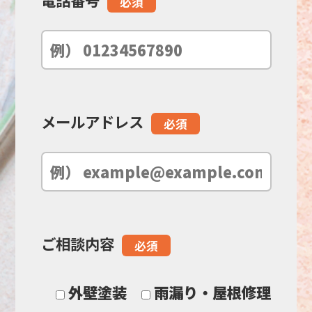
必須
ー
ル
ド
メールアドレス
必須
は
空
の
ご相談内容
必須
ま
ま
外壁塗装
雨漏り・屋根修理