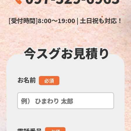
[受付時間]8:00～19:00 | 土日祝も対応！
お名前
こ
必須
の
フ
ィ
電話番号