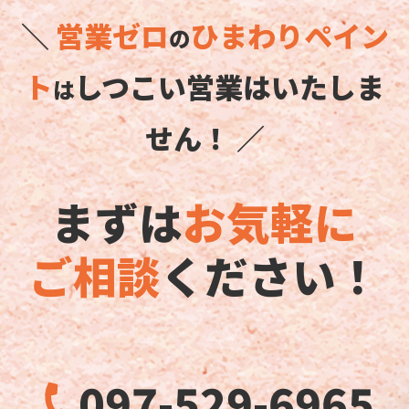
＼
営業ゼロ
ひまわりペイン
の
ト
しつこい営業はいたしま
は
せん！ ／
まずは
お気軽に
ご相談
ください！
097-529-6965