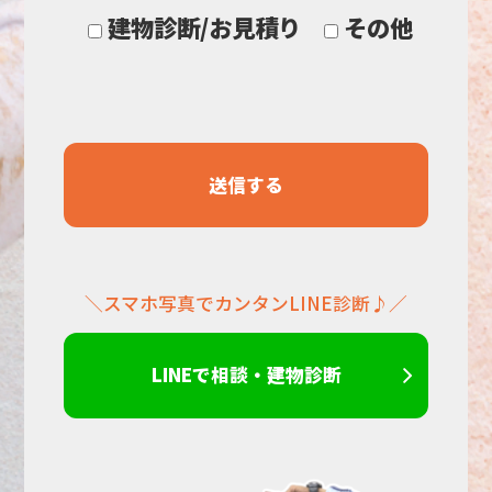
に
建物診断/お見積り
その他
し
て
く
だ
＼スマホ写真でカンタンLINE診断♪／
さ
い。
LINEで相談・建物診断