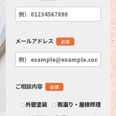
ー
ル
ド
メールアドレス
必須
は
空
の
ご相談内容
必須
ま
ま
外壁塗装
雨漏り・屋根修理
に