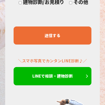
建物診断/お見積り
その他
し
て
く
だ
＼スマホ写真でカンタンLINE診断♪／
さ
い。
LINEで相談・建物診断