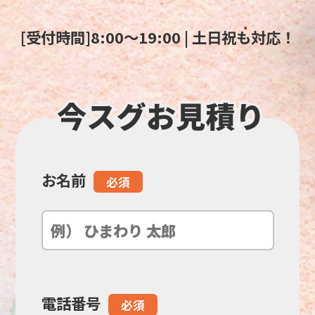
[受付時間]8:00～19:00 | 土日祝も対応！
お名前
こ
必須
の
フ
ィ
電話番号
必須