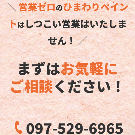
＼
営業ゼロ
ひまわりペイン
の
ト
しつこい営業はいたしま
は
せん！ ／
まずは
お気軽に
ご相談
ください！
097-529-6965