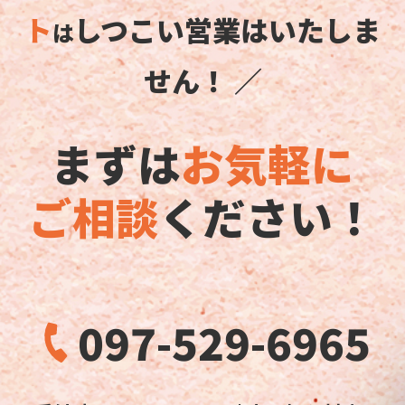
ト
しつこい営業はいたしま
は
せん！ ／
まずは
お気軽に
ご相談
ください！
097-529-6965