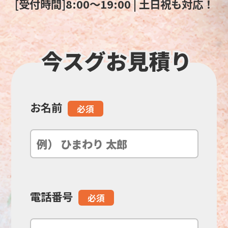
[受付時間]8:00～19:00 | 土日祝も対応！
お名前
こ
必須
の
フ
ィ
電話番号
必須
ー