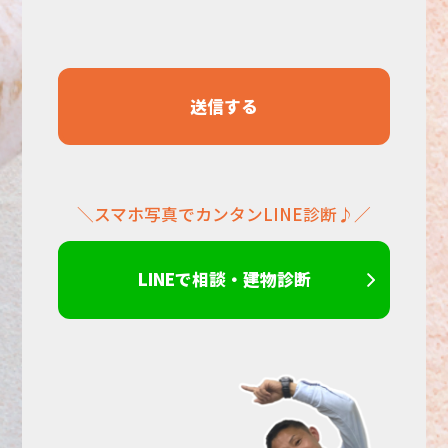
し
て
く
だ
＼スマホ写真でカンタンLINE診断♪／
さ
い。
LINEで相談・建物診断