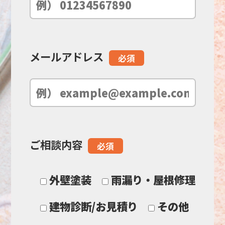
ル
ド
メールアドレス
必須
は
空
の
ご相談内容
必須
ま
ま
外壁塗装
雨漏り・屋根修理
に
建物診断/お見積り
その他