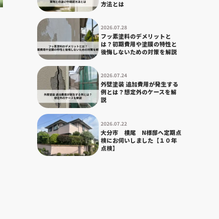
方法とは
2026.07.28
フッ素塗料のデメリットと
は？初期費用や塗膜の特性と
後悔しないための対策を解説
ら
2026.07.24
外壁塗装 追加費用が発生する
例とは？想定外のケースを解
説
2026.07.22
大分市 横尾 N様邸へ定期点
検にお伺いしました【１０年
点検】