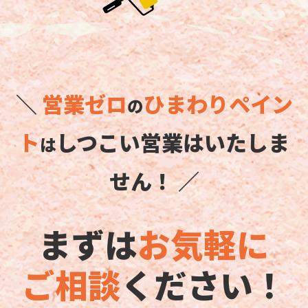
＼
営業ゼロ
ひまわりペイン
の
ト
しつこい営業はいたしま
は
せん！ ／
まずは
お気軽に
ご相談
ください！