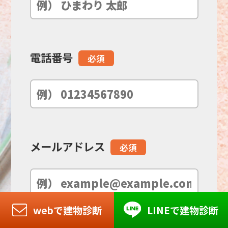
フ
ィ
電話番号
必須
ー
ル
ド
メールアドレス
必須
は
空
webで建物診断
LINEで建物診断
の