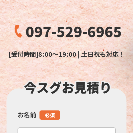
097-529-6965
[受付時間]8:00～19:00 | 土日祝も対応！
お名前
こ
必須
の