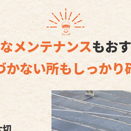
なメンテナンス
も
お
づかない所も
しっかり
大切