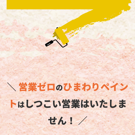
＼
営業ゼロ
ひまわりペイン
の
ト
しつこい営業はいたしま
は
せん！ ／