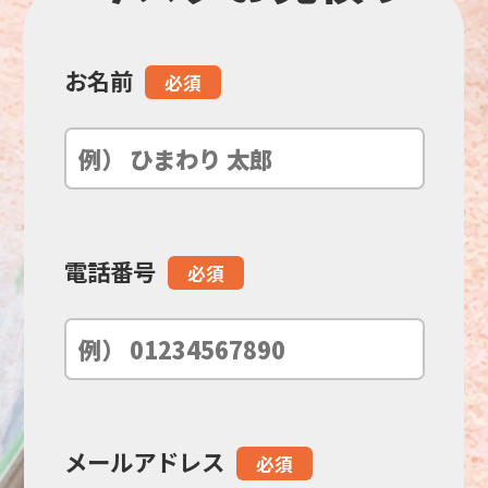
お名前
こ
必須
の
フ
ィ
電話番号
必須
ー
ル
ド
メールアドレス
必須
は