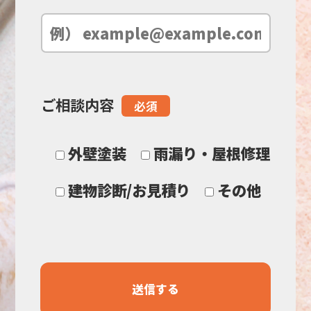
空
の
ご相談内容
必須
ま
ま
外壁塗装
雨漏り・屋根修理
に
建物診断/お見積り
その他
し
て
く