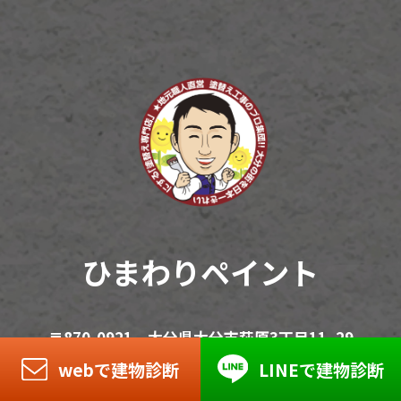
ひまわりペイント
〒870-0921 大分県大分市萩原3丁目11−29
webで建物診断
LINEで建物診断
TEL:097-529-6965 | FAX:097-529-6975