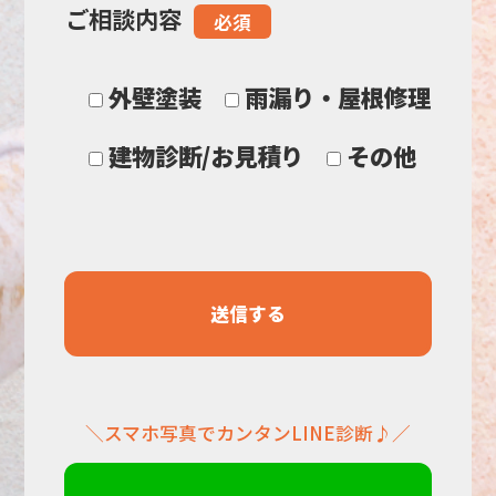
ご相談内容
必須
ま
ま
外壁塗装
雨漏り・屋根修理
に
建物診断/お見積り
その他
し
て
く
だ
＼スマホ写真でカンタンLINE診断♪／
さ
い。