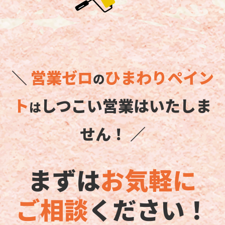
＼
営業ゼロ
ひまわりペイン
の
ト
しつこい営業はいたしま
は
せん！ ／
まずは
お気軽に
ご相談
ください！