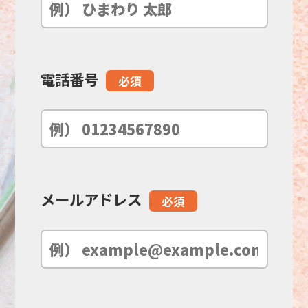
フ
ィ
電話番号
必須
ー
ル
ド
メールアドレス
必須
は
空
の