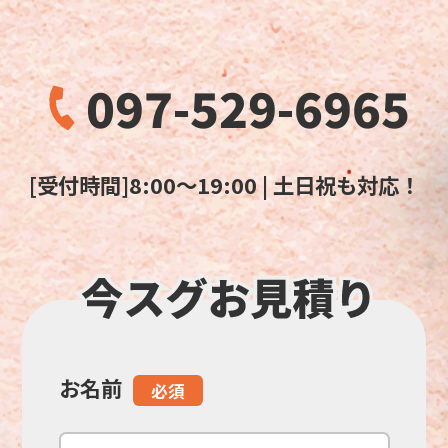
097-529-6965
[受付時間]8:00～19:00 | 土日祝も対応！
お名前
こ
必須
の