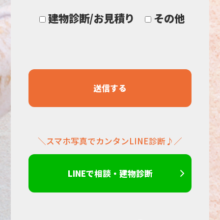
に
建物診断/お見積り
その他
し
て
く
だ
＼スマホ写真でカンタンLINE診断♪／
さ
い。
LINEで相談・建物診断