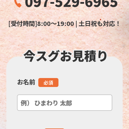
097-529-6965
[受付時間]8:00～19:00 | 土日祝も対応！
お名前
こ
必須
の
フ
ィ