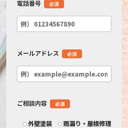
電話番号
必須
ー
ル
ド
メールアドレス
必須
は
空
の
ご相談内容
必須
ま
ま
外壁塗装
雨漏り・屋根修理