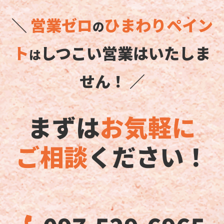
＼
営業ゼロ
ひまわりペイン
の
ト
しつこい営業はいたしま
は
せん！ ／
まずは
お気軽に
ご相談
ください！