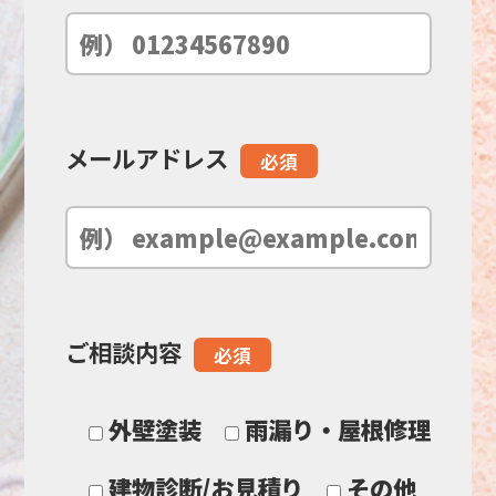
ー
ル
ド
メールアドレス
必須
は
空
の
ご相談内容
必須
ま
ま
外壁塗装
雨漏り・屋根修理
に
建物診断/お見積り
その他