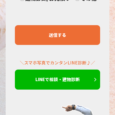
し
て
く
だ
＼スマホ写真でカンタンLINE診断♪／
さ
い。
LINEで相談・建物診断