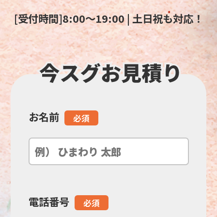
[受付時間]8:00～19:00 | 土日祝も対応！
お名前
こ
必須
の
フ
ィ
電話番号
必須