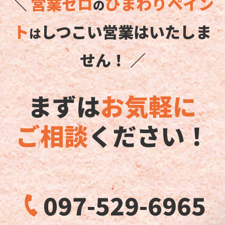
＼
営業ゼロ
ひまわりペイン
の
ト
しつこい営業はいたしま
は
せん！ ／
まずは
お気軽に
ご相談
ください！
097-529-6965