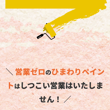
＼
営業ゼロ
ひまわりペイン
の
ト
しつこい営業はいたしま
は
せん！ ／