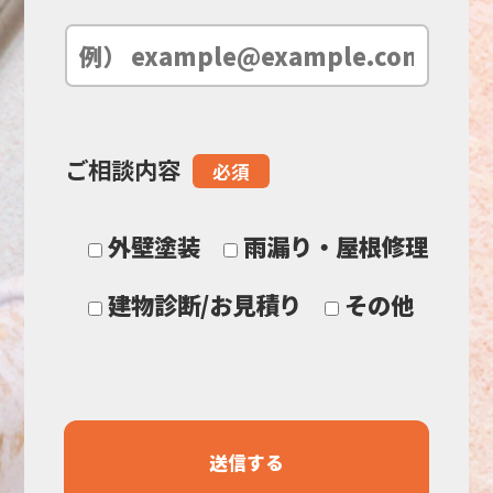
空
の
ご相談内容
必須
ま
ま
外壁塗装
雨漏り・屋根修理
に
建物診断/お見積り
その他
し
て
く