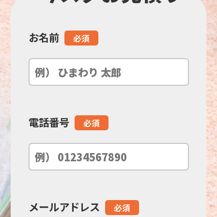
お名前
こ
必須
の
フ
ィ
電話番号
必須
ー
ル
ド
メールアドレス
必須
は