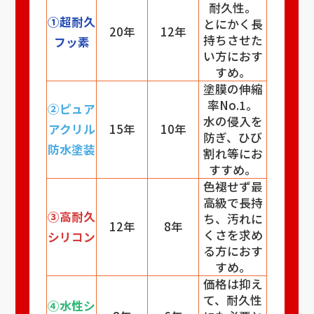
耐久性。
①超耐久
とにかく長
20年
12年
持ちさせた
フッ素
い方におす
すめ。
塗膜の伸縮
率No.1。
②ピュア
水の侵入を
アクリル
15年
10年
防ぎ、ひび
防水塗装
割れ等にお
すすめ。
色褪せず最
高級で長持
③高耐久
ち、汚れに
12年
8年
くさを求め
シリコン
る方におす
すめ。
価格は抑え
て、耐久性
④水性シ