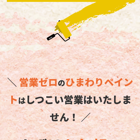
＼
営業ゼロ
ひまわりペイン
の
ト
しつこい営業はいたしま
は
せん！ ／