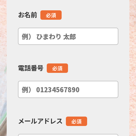
お名前
こ
必須
の
フ
ィ
電話番号
必須
ー
ル
ド
メールアドレス
必須
は