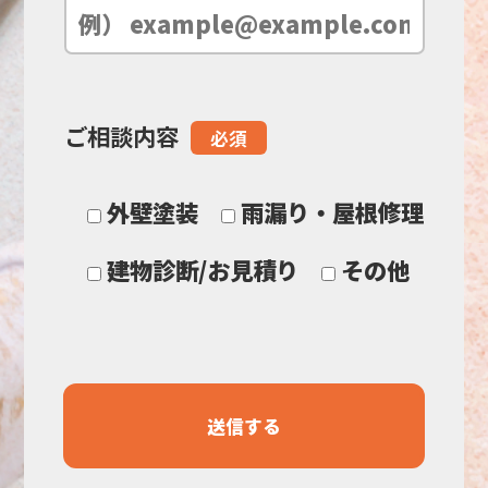
空
の
ご相談内容
必須
ま
ま
外壁塗装
雨漏り・屋根修理
に
建物診断/お見積り
その他
し
て
く
だ