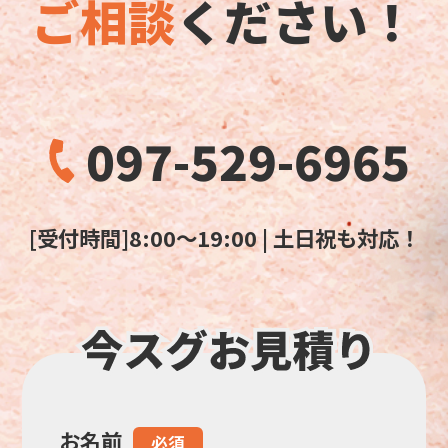
ご相談
ください！
097-529-6965
[受付時間]8:00～19:00 | 土日祝も対応！
お名前
こ
必須