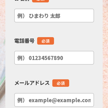
の
フ
ィ
電話番号
必須
ー
ル
ド
メールアドレス
必須
は
空