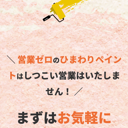
＼
営業ゼロ
ひまわりペイン
の
ト
しつこい営業はいたしま
は
せん！ ／
まずは
お気軽に