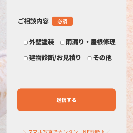
の
ご相談内容
必須
ま
ま
外壁塗装
雨漏り・屋根修理
に
建物診断/お見積り
その他
し
て
く
だ
＼スマホ写真でカンタンLINE診断♪／
さ