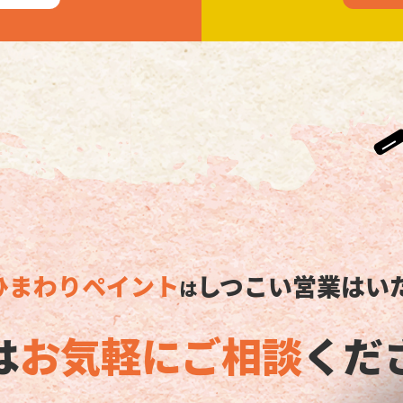
ひまわりペイント
しつこい営業はいた
は
は
お気軽に
ご相談
くだ