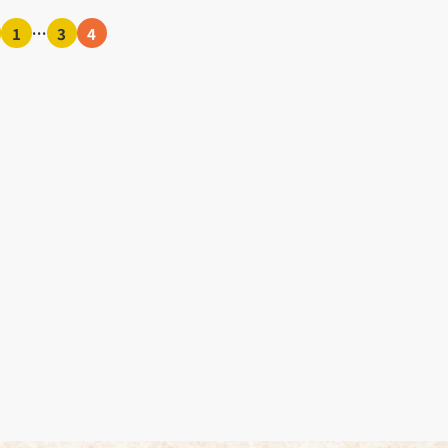
1
…
3
4