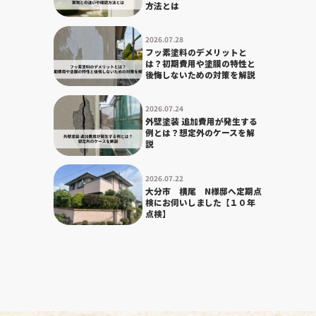
方法とは
2026.07.28
フッ素塗料のデメリットと
は？初期費用や塗膜の特性と
後悔しないための対策を解説
2026.07.24
外壁塗装 追加費用が発生する
例とは？想定外のケースを解
説
2026.07.22
大分市 横尾 N様邸へ定期点
検にお伺いしました【１０年
点検】