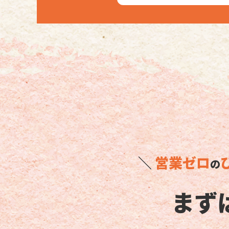
＼
営業ゼロ
の
まず