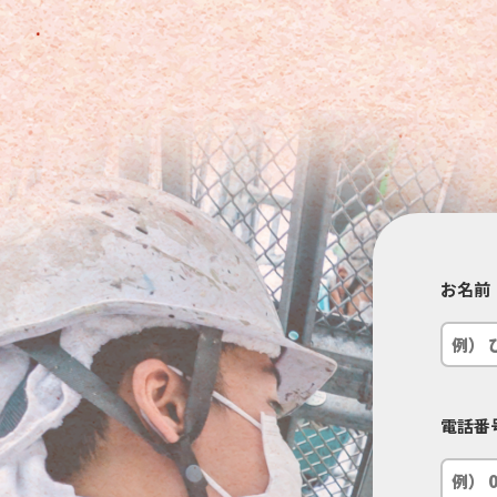
こ
お名前
の
フ
ィ
電話番
ー
ル