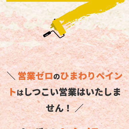
＼
営業ゼロ
ひまわりペイン
の
ト
しつこい営業はいたしま
は
せん！ ／