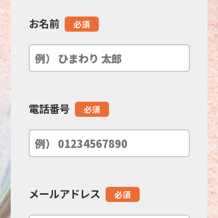
お名前
こ
必須
の
フ
ィ
電話番号
必須
ー
ル
ド
メールアドレス
必須
は