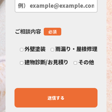
空
の
ご相談内容
必須
ま
ま
外壁塗装
雨漏り・屋根修理
に
建物診断/お見積り
その他
し
て
く
だ