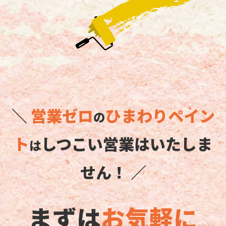
＼
営業ゼロ
ひまわりペイン
の
ト
しつこい営業はいたしま
は
せん！ ／
まずは
お気軽に