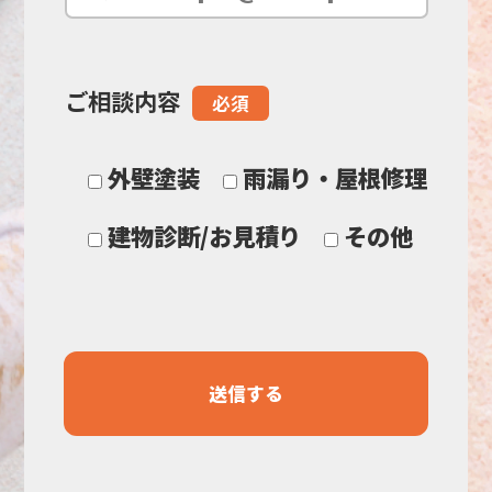
の
ご相談内容
必須
ま
ま
外壁塗装
雨漏り・屋根修理
に
建物診断/お見積り
その他
し
て
く
だ