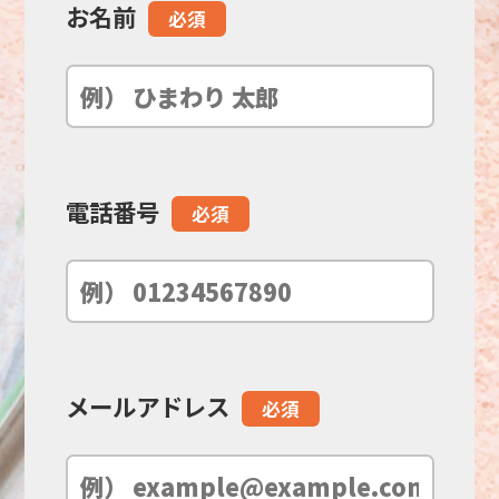
お名前
こ
必須
の
フ
ィ
電話番号
必須
ー
ル
ド
メールアドレス
必須
は
空