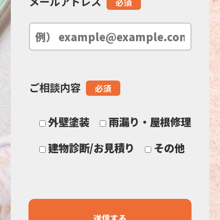
メールアドレス
必須
は
空
の
ご相談内容
必須
ま
ま
外壁塗装
雨漏り・屋根修理
に
建物診断/お見積り
その他
し
て
く