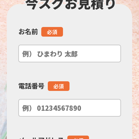
お名前
こ
必須
の
フ
ィ
電話番号
必須
ー
ル
ド