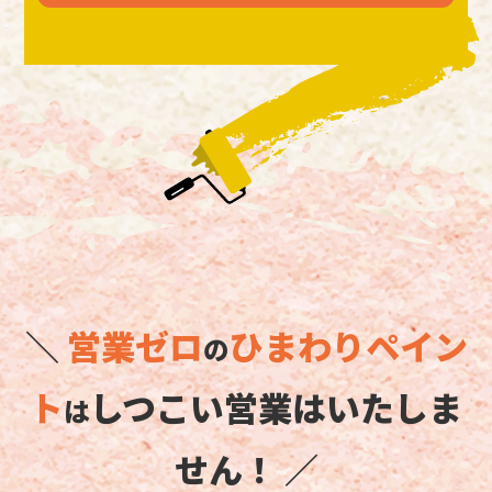
＼
営業ゼロ
ひまわりペイン
の
ト
しつこい営業はいたしま
は
せん！ ／