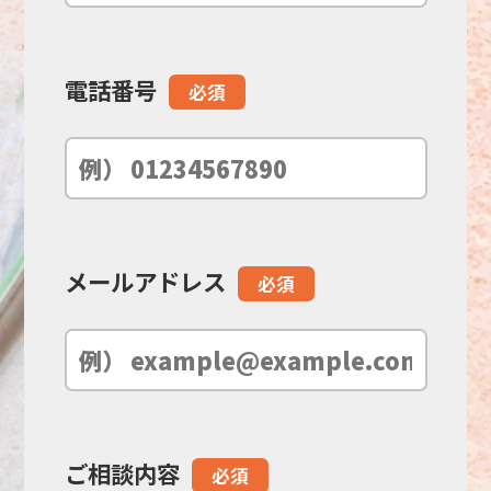
フ
ィ
電話番号
必須
ー
ル
ド
メールアドレス
必須
は
空
の
ご相談内容
必須
ま