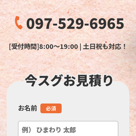
097-529-6965
[受付時間]8:00～19:00 | 土日祝も対応！
お名前
こ
必須
の