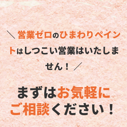
＼
営業ゼロ
ひまわりペイン
の
ト
しつこい営業はいたしま
は
せん！ ／
まずは
お気軽に
ご相談
ください！