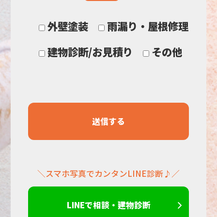
ま
外壁塗装
雨漏り・屋根修理
に
建物診断/お見積り
その他
し
て
く
だ
＼スマホ写真でカンタンLINE診断♪／
さ
い。
LINEで相談・建物診断