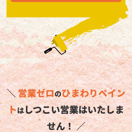
＼
営業ゼロ
ひまわりペイン
の
ト
しつこい営業はいたしま
は
せん！ ／