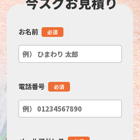
お名前
こ
必須
の
フ
ィ
電話番号
必須
ー
ル
ド