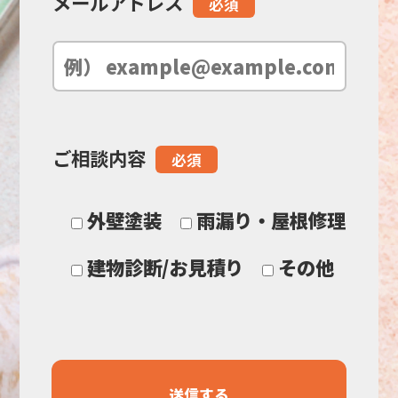
メールアドレス
必須
は
空
の
ご相談内容
必須
ま
ま
外壁塗装
雨漏り・屋根修理
に
建物診断/お見積り
その他
し
て
く