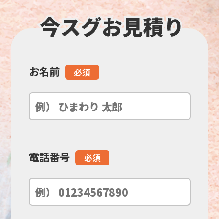
お名前
こ
必須
の
フ
ィ
電話番号
必須
ー
ル