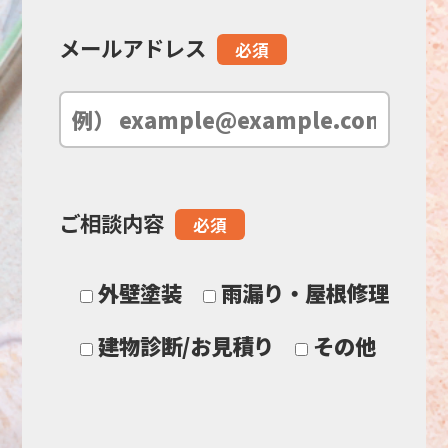
ド
メールアドレス
必須
は
空
の
ご相談内容
必須
ま
ま
外壁塗装
雨漏り・屋根修理
に
建物診断/お見積り
その他
し
て