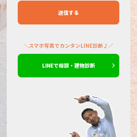
く
だ
＼スマホ写真でカンタンLINE診断♪／
さ
い。
LINEで相談・建物診断