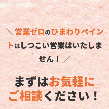
＼
営業ゼロ
ひまわりペイン
の
ト
しつこい営業はいたしま
は
せん！ ／
まずは
お気軽に
ご相談
ください！