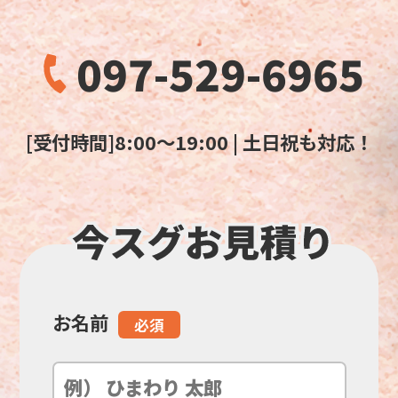
097-529-6965
[受付時間]8:00～19:00 | 土日祝も対応！
お名前
こ
必須
の