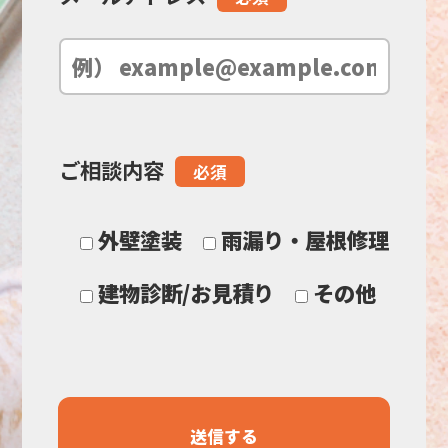
は
空
の
ご相談内容
必須
ま
ま
外壁塗装
雨漏り・屋根修理
に
建物診断/お見積り
その他
し
て
く