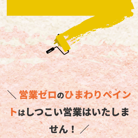
＼
営業ゼロ
ひまわりペイン
の
ト
しつこい営業はいたしま
は
せん！ ／