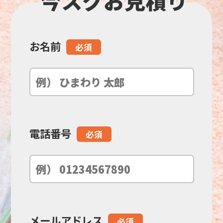
お名前
こ
必須
の
フ
ィ
電話番号
必須
ー
ル
ド
メールアドレス
必須