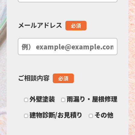
ド
メールアドレス
必須
は
空
の
ご相談内容
必須
ま
ま
外壁塗装
雨漏り・屋根修理
に
建物診断/お見積り
その他
し