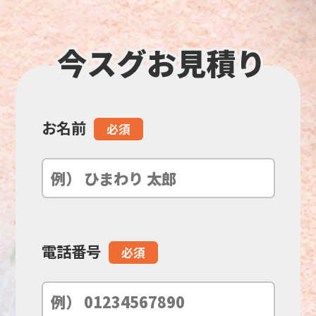
お名前
こ
必須
の
フ
ィ
電話番号
必須
ー
ル