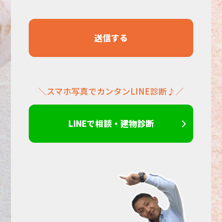
て
く
だ
＼スマホ写真でカンタンLINE診断♪／
さ
い。
LINEで相談・建物診断