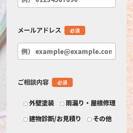
ル
ド
メールアドレス
必須
は
空
の
ご相談内容
必須
ま
ま
外壁塗装
雨漏り・屋根修理
に
建物診断/お見積り
その他
し