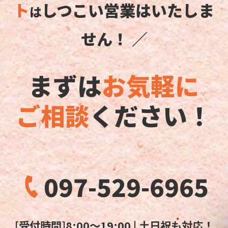
ト
しつこい営業はいたしま
は
せん！ ／
まずは
お気軽に
ご相談
ください！
097-529-6965
[受付時間]8:00～19:00 | 土日祝も対応！