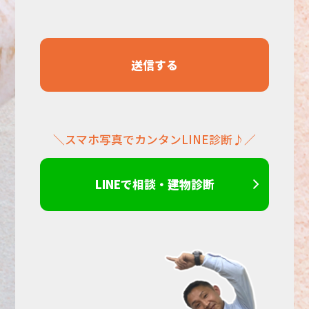
て
く
だ
＼スマホ写真でカンタンLINE診断♪／
さ
い。
LINEで相談・建物診断