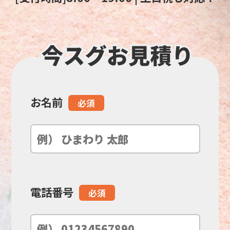
お名前
こ
必須
の
フ
ィ
電話番号
必須
ー