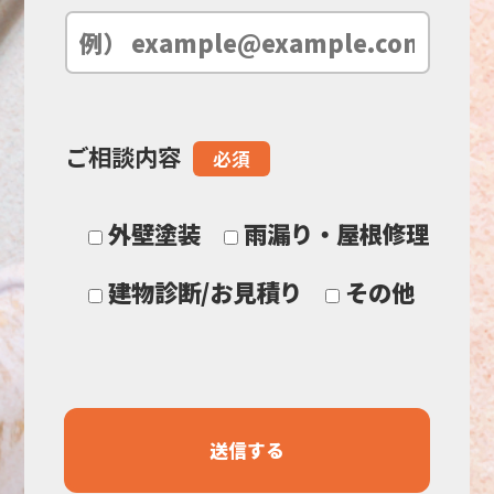
空
の
ご相談内容
必須
ま
ま
外壁塗装
雨漏り・屋根修理
に
建物診断/お見積り
その他
し
て
く