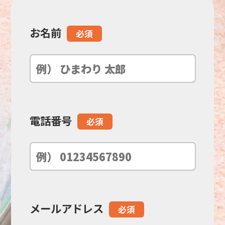
お名前
こ
必須
の
フ
ィ
電話番号
必須
ー
ル
ド
メールアドレス
必須
は