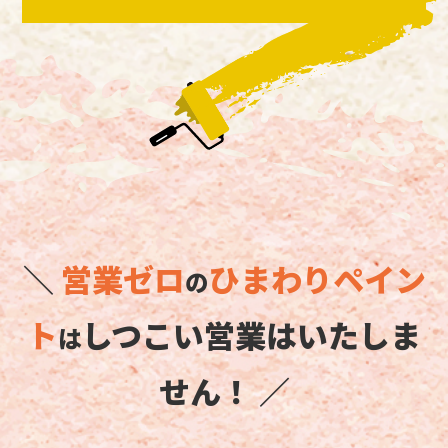
＼
営業ゼロ
ひまわりペイン
の
ト
しつこい営業はいたしま
は
せん！ ／