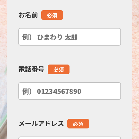
お名前
こ
必須
の
フ
ィ
電話番号
必須
ー
ル
ド
メールアドレス
必須
は