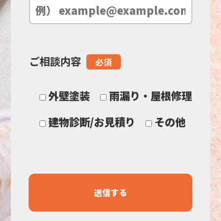
空
の
ご相談内容
必須
ま
ま
外壁塗装
雨漏り・屋根修理
に
建物診断/お見積り
その他
し
て
く
だ