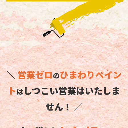
＼
営業ゼロ
ひまわりペイン
の
ト
しつこい営業はいたしま
は
せん！ ／